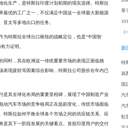
地化生产，是特斯拉印度计划初期的现实选择。特斯拉
章
率最优的工厂之一，不仅满足中国这一全球最大新能源
1
、亚太等多地出口的任务。
《
作为特斯拉全球出口枢纽的战略定位，也是“中国智
的有力证明。
新
的同时，其在欧洲这一传统重要市场的表现正面临挑
特
场表现疲软等因素综合影响，特斯拉公司股价在年内已
岚
国
付是其全球化布局的重要里程碑，展现了中国制造产业
汽
电动汽车市场的竞争格局正在急剧变化，传统市场面临
汽
。特斯拉如何平衡全球各个市场之间的供应链关系、应
彰
将是其下一阶段发展的关键看点。首批印度用户的交付
宝