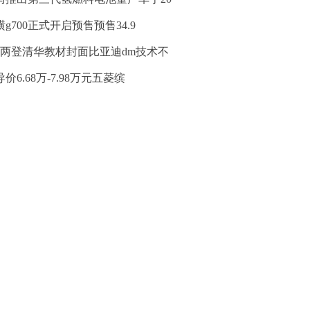
横g700正式开启预售预售34.9
年两登清华教材封面比亚迪dm技术不
价6.68万-7.98万元五菱缤