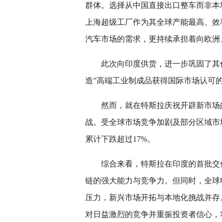
群体。选择从中国直接出口整车而非本
上海超级工厂作为其全球产能最高、效
汽车市场的需求，更持续承担着向欧洲
此次向印度供货，进一步巩固了其
造”高端工业制成品获得国际市场认可
然而，就在特斯拉庆祝开辟新市场
战。受全球市场竞争加剧及部分区域市
累计下跌超过17%。
综合来看，特斯拉在印度的首批交
链的强大能力与竞争力。但同时，全球
压力，新兴市场开拓与本地化挑战并存
对日益激烈的竞争并重振投资者信心，