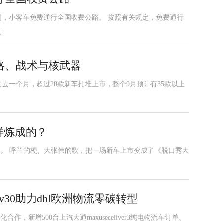
，小客车免费通行全国收费公路。 按照有关规定，免费通行
到
略、战术与核武器
去一个月，超过20款新车扎堆上市，整个9月预计有35款以上
样炼成的？
会。 呼兰的梗、大张伟的歌，把一场新车上市变成了《脱口秀大
30助力dhl欧洲物流零碳转型
合作，新增500台上汽大通maxusedeliver3纯电物流车订单。