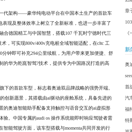
章
一代架构——豪华纯电动平台在中国本土生产的首款车
1
性能、充电表现及整体效率上树立了全新标准，也进一步丰富了
on 融合德国精工与中国智慧，搭载107 千瓦时宁德时代三
《
g技术，可实现800v/400v充电桩全域智能适配，在cltc 工
新
10分钟即可补充294公里续航，为用户带来更加便捷、舒
制的华为乾崑智驾?技术，提供专为中国路况打造的高
奥
s
首战
audi 品牌旗下的首款车型，标志着奥迪双品牌战略的强势开端。
数智座舱的创新愿景，其搭载由ai驱动的座舱系统，具备先进的
汽
置的奥迪智能助手配备支持触控与语音交互的ai虚拟形
福
。中国专属的audi os 操作系统能即时响应驾驶者需
特
智能驾驶方面，该车型搭载与momenta共同开发的行
岚