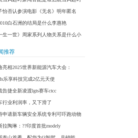
子怡否认参演电影《无名》明年匿名
03010白石洲的结局是什么李惠艳
一生一世》周家系列人物关系是什么小
闻推荐
迪亮相2025世界新能源汽车大会：
eeds乐享科技完成2亿元天使
告捷全新凌渡lgts赛车ctcc
车行业利润率，又下滑了
特申请新车辆安全系统专利可吓跑动物
斯拉陶琳：??印度首批modely
图泰山首秀，配华为l3智驾，月销能