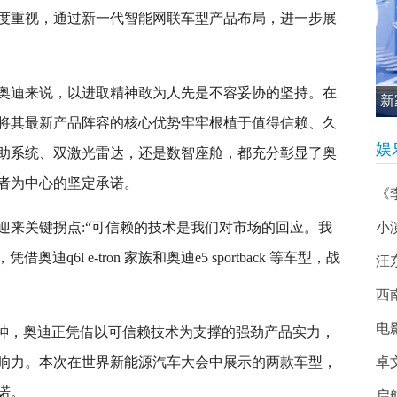
度重视，通过新一代智能网联车型产品布局，进一步展
奥迪来说，以进取精神敢为人先是不容妥协的坚持。在
新
将其最新产品阵容的核心优势牢牢根植于值得信赖、久
促
娱
助系统、双激光雷达，还是数智座舱，都充分彰显了奥
者为中心的坚定承诺。
《
迎来关键拐点:“可信赖的技术是我们对市场的回应。我
小
q6l e-tron 家族和奥迪e5 sportback 等车型，战
汪
西南
电
精神，奥迪正凭借以可信赖技术为支撑的强劲产品实力，
响力。本次在世界新能源汽车大会中展示的两款车型，
卓
诺。
启