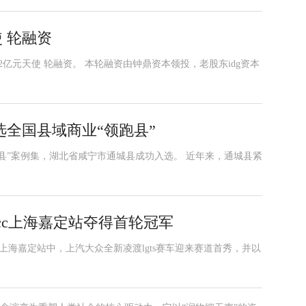
使 轮融资
2亿元天使 轮融资。 本轮融资由钟鼎资本领投，老股东idg资本
全国县域商业“领跑县”
跑县”案例集，湖北省咸宁市通城县成功入选。 近年来，通城县紧
tcc上海嘉定站夺得首轮冠军
联赛上海嘉定站中，上汽大众全新凌渡lgts赛车迎来赛道首秀，并以