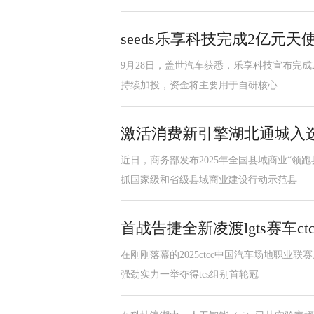
seeds乐享科技完成2亿元天
9月28日，盖世汽车获悉，乐享科技宣布完成
持续加投，资金将主要用于自研核心
激活消费新引擎湖北通城入选
近日，商务部发布2025年全国县域商业“领
抓国家级和省级县域商业建设行动示范县
首战告捷全新凌渡lgts赛车c
在刚刚落幕的2025ctcc中国汽车场地职业
强劲实力一举夺得tcs组别首轮冠