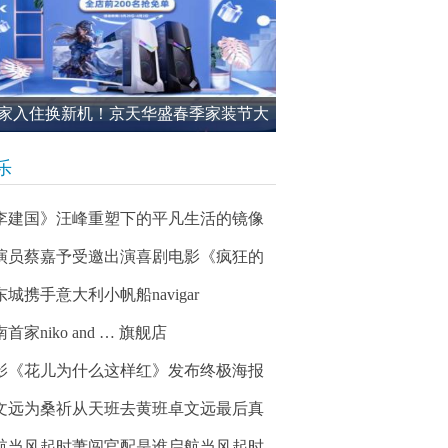
家入住换新机！京天华盛春季家装节大
进行中
乐
李建国》汪峰重塑下的平凡生活的镜像
演员蔡嘉予受邀出演喜剧电影《疯狂的
东城携手意大利小帆船navigar
首家niko and … 旗舰店
影《花儿为什么这样红》发布终极海报
文远为桑祈从天班去黄班卓文远最后真
航当风起时萧闯官配是谁启航当风起时