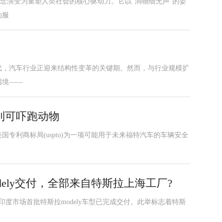
概念演变为重塑人类社会的核心驱动力。它以“润物细无声”的姿
动服
代，汽车行业正迎来结构性变革的关键期。然而，与行业规模扩
困境——
利可吓跑动物
专利商标局(uspto)为一项可能用于未来福特汽车的车辆安全
dely交付，全部来自特斯拉上海工厂?
印度市场首批特斯拉modely车型已完成交付。此举标志着特斯