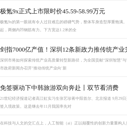
极氪9x正式上市限时价45.59-58.99万元
极氪9x的第一眼就有令人过目难忘的磅礴气势，整体车身造型厚重饱满。达
起，两侧内凹钢筋有力。下方宽达1.2米的全
剑指7000亿产值！深圳12条新政力推传统产业
深圳市将如何探索传统产业高质量转型新路径，为全国贡献“深圳智慧”与“深
市政府新闻办召开“推动传统产业向‘新
免签驱动下中韩旅游双向奔赴丨双节看消费
21世纪经济报道记者高江虹实习生张艺珍蒋中阳首尔、北京报道 9月29
签入境政策。这是继去年11月我国率先对
在科技与人文的交汇点上，人工智能（ai）正以颠覆性的创新力量重构