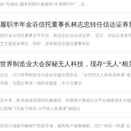
的“无感化”服务到医疗健康的“全周期守护”，从
履职半年金谷信托董事长林志忠转任信达证券
担任金谷信托董事长半年后，林志忠赴任信达证券。 近日，信达证券发
艾久超提前离任，同时，选举林志忠接任董事长职
世界制造业大会探秘无人科技，现存“无人”相关
近日，2025世界制造业大会在安徽合肥举办，“全空间无人体系成果展”
亮相，为观众带来一场科技盛宴，全方位展示
近年来，医美速成培训班乱象频发。在搜索引擎或社交平台搜索相关关键
们宣称“3天线下特训 50节线上拓展课”就能让
在四川成都邛崃南宁街菜市场，猪肉商户侯春梅称，试行“肉证一码通”