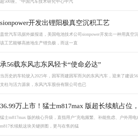
超500座。”中国汽车技术研究中心中汽
sionpower开发出锂阳极真空沉积工艺
盖世汽车讯据外媒报道，美国电池技术公司sionpower开发出一种用真
该工艺能够高效地生产锂负极，而这一直
承56载东风志东风轻卡“使命必达”
当历史的车轮驶入2025年，因军而建因军而兴的东风汽车，迎来了建设5
支柱与活力源泉，东风汽车股份有限公司也已
36.99万上市！猛士m817max 版超长续航
猛士m817max 版的核心升级，直指用户“充电频繁、补能焦虑、户外用
m817长续航这块关键拼图，更与在售的猛