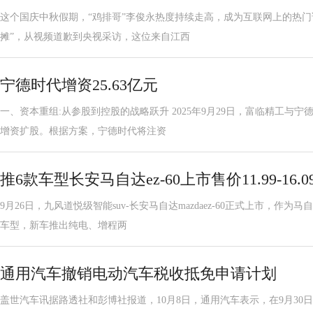
这个国庆中秋假期，“鸡排哥”李俊永热度持续走高，成为互联网上的热门话
摊”，从视频道歉到央视采访，这位来自江西
宁德时代增资25.63亿元
一、资本重组:从参股到控股的战略跃升 2025年9月29日，富临精工与
增资扩股。根据方案，宁德时代将注资
推6款车型长安马自达ez-60上市售价11.99-16.
9月26日，九风道悦级智能suv-长安马自达mazdaez-60正式上市，作为
车型，新车推出纯电、增程两
通用汽车撤销电动汽车税收抵免申请计划
盖世汽车讯据路透社和彭博社报道，10月8日，通用汽车表示，在9月30