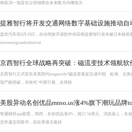
将取消一项旨在让经销商在未来数月内继续为
提雅智行将开发交通网络数字基础设施推动自
盖世汽车讯9月29日，自动驾驶开源软件供应商提雅智行宣布被日本政府
(newenergyandindustrial
京西智行全球战略再突破：磁流变技术领航软
京西智行正式宣告其第四代magneride?磁流变悬架完成中国、欧洲、
现产能突破，并依托“中国引领，全球协
美股异动名创优品mnso.us涨4%旗下潮玩品牌to
智通财经app获悉，周四，名创优品涨4%，报22.56美元。消息面上，名创
交所递交招股书，拟在香港主板挂