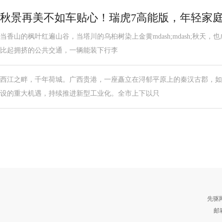
秋景再美不如车贴心！瑞虎7高能版，年轻家
当香山的枫叶红遍山谷，当塔川的乌桕树染上金黄mdash;mdash;秋天
比起拥挤的公共交通，一辆能装下行李
西江之畔，千年荷城。广西贵港，一座矗立在浔郁平原上的秦汉古郡，如
设的重大机遇，持续推进新型工业化。全市上下以只
先驱
邮