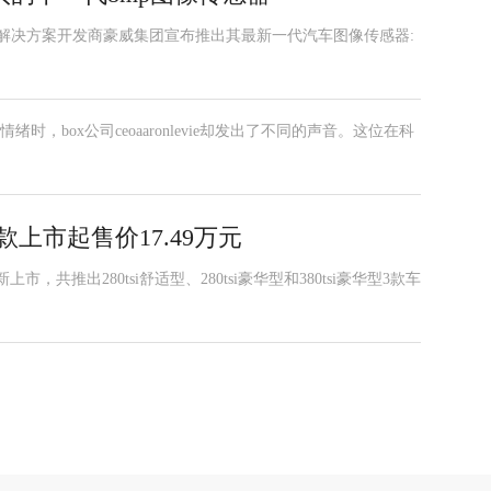
的解决方案开发商豪威集团宣布推出其最新一代汽车图像传感器:
，box公司ceoaaronlevie却发出了不同的声音。这位在科
款上市起售价17.49万元
市，共推出280tsi舒适型、280tsi豪华型和380tsi豪华型3款车