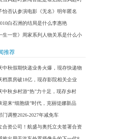
子怡否认参演电影《无名》明年匿名
03010白石洲的结局是什么李惠艳
一生一世》周家系列人物关系是什么小
闻推荐
庆中秋假期快递业务火爆，现存快递物
庆档票房破18亿，现存影院相关企业
庆中秋乡村游“热”力十足，现存乡村
肤迎来“细胞级”时代，克丽缇娜新品
门调整2026-2027年减免车
立合资公司！航盛与奥托立夫签署合资
威推出用于汽车外置摄像头的下一代8