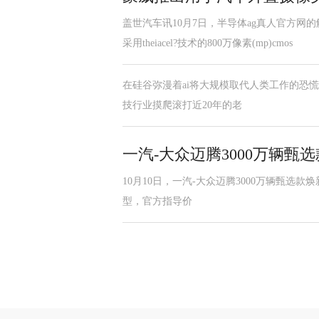
盖世汽车讯10月7日，半导体ag真人官方网
采用theiacel?技术的800万像素(mp)cmos
在硅谷弥漫着ai将大规模取代人类工作的恐慌情绪时
技行业摸爬滚打近20年的老
一汽-大众迈腾3000万辆甄选
10月10日，一汽-大众迈腾3000万辆甄选款焕新上
型，官方指导价