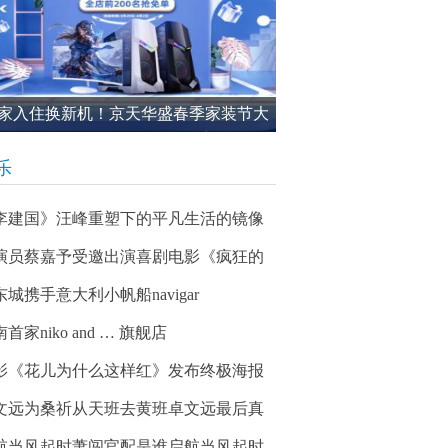
家入住换新机！京天华盛春季家装节大
进行中
乐
李建国》汪峰重塑下的平凡生活的镜像
演员蔡嘉予受邀出演喜剧电影《疯狂的
东城携手意大利小帆船navigar
首家niko and … 旗舰店
影《花儿为什么这样红》发布终极海报
文远为桑祈从天班去黄班卓文远最后真
航当风起时萧闯官配是谁启航当风起时