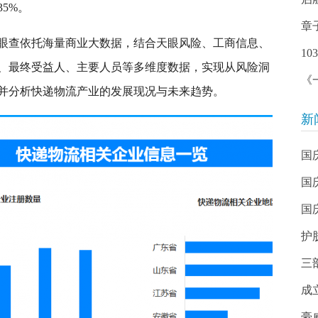
35%。
章
眼查依托海量商业大数据，结合天眼风险、工商信息、
1
、最终受益人、主要人员等多维度数据，实现从风险洞
《
并分析快递物流产业的发展现况与未来趋势。
新
国
国
国
护
三部
成
豪