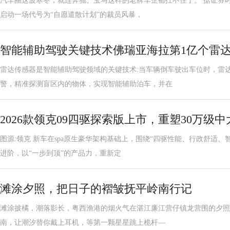
汽车圈这波寒冬，就连奔驰、宝马这样的老牌车企都扛不住了。 据证券
启动一场代号为“自愿遣散计划”的裁员风暴，
智能辅助驾驶关键技术佛瑞亚海拉第1亿个雷
雷达传感器是智能辅助驾驶领域的关键技术:当车辆倒车驶出车位时，雷
警，精准探测盲区内的物体，实现智能辅助泊车，并在
2026款领克09四驱探索版上市，重塑30万级中
图源:领克 新车在spa原生豪华架构基础上，围绕“四驱性能、行政舒适
进阶，以“一步到顶”的产品力，重新定
滩涂夕照，把日子的褶皱抚平岭南行记
滩涂披橘，潮落影长，粤西渔港的烟火气在湛江廉江营仔镇龙营围的夕照
南，让潮汐替你戴上耳机，等第一颗星星跳上桅杆—