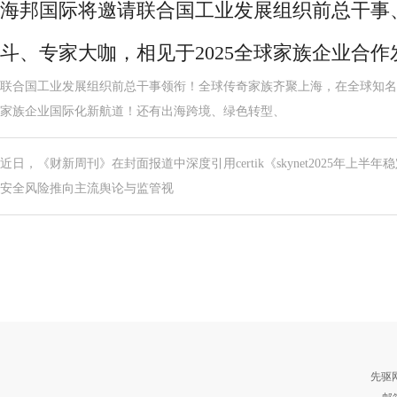
海邦国际将邀请联合国工业发展组织前总干事
斗、专家大咖，相见于2025全球家族企业合
联合国工业发展组织前总干事领衔！全球传奇家族齐聚上海，在全球知名
家族企业国际化新航道！还有出海跨境、绿色转型、
近日，《财新周刊》在封面报道中深度引用certik《skynet2025年上
安全风险推向主流舆论与监管视
先驱