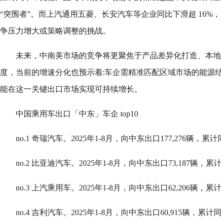
“突围者”。而上汽通用五菱、长安汽车等企业同比下滑超 16%
争压力增大或策略调整的挑战。
未来，中南美市场的竞争将更聚焦于产品差异化打造、本地
度，当前的增速分化也预示着:车企需精准匹配区域市场的能源
能在这一关键出口市场实现可持续增长。
中国乘用车出口「中东」车企 top10
no.1 奇瑞汽车。2025年1-8月，向中东出口177,276辆，累计
no.2 比亚迪汽车。2025年1-8月，向中东出口73,187辆，累
no.3 上汽乘用车。2025年1-8月，向中东出口62,206辆，累
no.4 吉利汽车。2025年1-8月，向中东出口60,915辆，累计