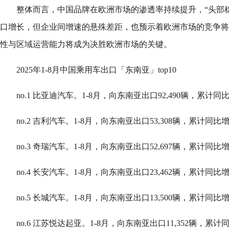
整体而言，中国品牌在欧洲市场的渗透率持续提升，“头部稳
口增长，但企业间增速的悬殊差距，也预示着欧洲市场的竞争将
性与区域运营能力将成为决胜欧洲市场的关键。
2025年1-8月中国乘用车出口「东南亚」top10
no.1 比亚迪汽车。1-8月，向东南亚出口92,490辆，累计同比
no.2 吉利汽车。1-8月，向东南亚出口53,308辆，累计同比增
no.3 奇瑞汽车。1-8月，向东南亚出口52,697辆，累计同比增加
no.4 长安汽车。1-8月，向东南亚出口23,462辆，累计同比增
no.5 长城汽车。1-8月，向东南亚出口13,500辆，累计同比增
no.6 江苏悦达起亚。1-8月，向东南亚出口11,352辆，累计