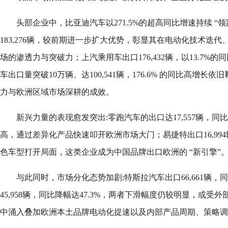
头部企业中，比亚迪汽车以271.5%的超高同比增速持续 “领
183,276辆，较前期进一步扩大优势，彰显其在电动化技术迭
场的渗透力与突破力；上汽乘用车出口176,432辆，以13.7%
车出口量突破10万辆、达100,541辆，176.6% 的同比高增
力与欧洲区域市场深耕的成效。
新兴力量的表现愈发突出:零跑汽车的出口达17,557辆，同比
高，通过差异化产品快速叩开欧洲市场大门；易捷特出口16,994辆
色车型打开局面，这类企业成为中国品牌出口欧洲的 “新引擎”
与此同时，市场分化态势加剧:特斯拉汽车出口66,661辆，同
45,958辆，同比降幅达47.3%，两者下滑幅度仍较明显，或
中涌入叠加欧洲本土品牌电动化提速以及内部产品周期、策略调