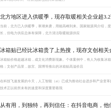
北方地区进入供暖季，现存取暖相关企业超3.
当前，北方已入供暖季，寒潮来袭，用能高峰到来。国家能源局介绍，度
长，但电力供应总体有保障，北方清洁取暖能源供应
冰箱贴已经比冰箱贵了上热搜，现存文创相关企业
冰箱贴价格超越冰箱，成文化消费新现象。个体案例中，有人为收集冰箱
格；文创产品里，故宫、国博等推出的冰箱贴高溢价且
在科技飞速发展的今天，人工智能（ai）已成为推动社会进步和产业变革的核
技术正以前所未有的速度和深度重塑着我
从有用，到独特，再到信任：在抖音电商，他们