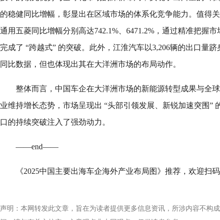
的稳健同比增幅，彰显出在区域市场的体系化竞争能力。值得关
通用五菱同比增幅分别高达742.1%、6471.2%，通过精准把
完成了 “跨越式” 的突破。此外，江淮汽车以3,206辆的出口量
同比数据，但也体现出其在大洋洲市场的布局动作。
整体而言，中国车企在大洋洲市场的新能源转型成果与全球
业维持增长态势，市场呈现出 “头部引领发展、新锐加速突围”
口的持续突破注入了强劲动力。
——end——
《2025中国主要出海车企海外产业布局图》推荐，欢迎扫
声明：本网转发此文章，旨在为读者提供更多信息资讯，所涉内容不构成