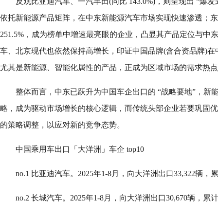
反观比亚迪汽车、一汽丰田(同比 143.0%)，则呈现出 “爆
依托新能源产品矩阵，在中东新能源汽车市场实现快速渗透；东
251.5%，成为榜单中增速最亮眼的企业，凸显其产品定位与中
车、北京现代也依然保持高增长，印证中国品牌(含合资品牌)
尤其是新能源、智能化属性的产品，正成为区域市场的需求热点
整体而言，中东已跃升为中国车企出口的 “战略要地”，新
略，成为驱动市场增长的核心逻辑，而传统头部企业若要巩固优
的策略调整，以应对新的竞争态势。
中国乘用车出口「大洋洲」车企 top10
no.1 比亚迪汽车。2025年1-8月，向大洋洲出口33,322辆，
no.2 长城汽车。2025年1-8月，向大洋洲出口30,670辆，累