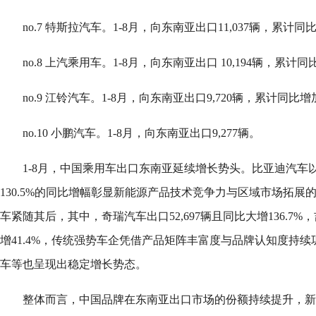
no.7 特斯拉汽车。1-8月，向东南亚出口11,037辆，累计同比
no.8 上汽乘用车。1-8月，向东南亚出口 10,194辆，累计同比
no.9 江铃汽车。1-8月，向东南亚出口9,720辆，累计同比增加
no.10 小鹏汽车。1-8月，向东南亚出口9,277辆。
1-8月，中国乘用车出口东南亚延续增长势头。比亚迪汽车以9
130.5%的同比增幅彰显新能源产品技术竞争力与区域市场拓展
车紧随其后，其中，奇瑞汽车出口52,697辆且同比大增136.7%，
增41.4%，传统强势车企凭借产品矩阵丰富度与品牌认知度持
车等也呈现出稳定增长势态。
整体而言，中国品牌在东南亚出口市场的份额持续提升，新