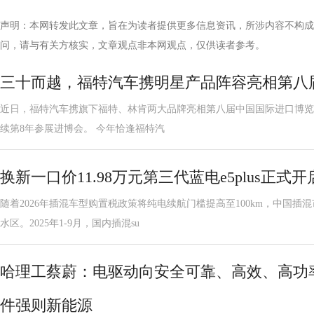
声明：本网转发此文章，旨在为读者提供更多信息资讯，所涉内容不构成
问，请与有关方核实，文章观点非本网观点，仅供读者参考。
三十而越，福特汽车携明星产品阵容亮相第八
近日，福特汽车携旗下福特、林肯两大品牌亮相第八届中国国际进口博览会2.
续第8年参展进博会。 今年恰逢福特汽
换新一口价11.98万元第三代蓝电e5plus正式
随着2026年插混车型购置税政策将纯电续航门槛提高至100km，中国
水区。2025年1-9月，国内插混su
哈理工蔡蔚：电驱动向安全可靠、高效、高功
件强则新能源