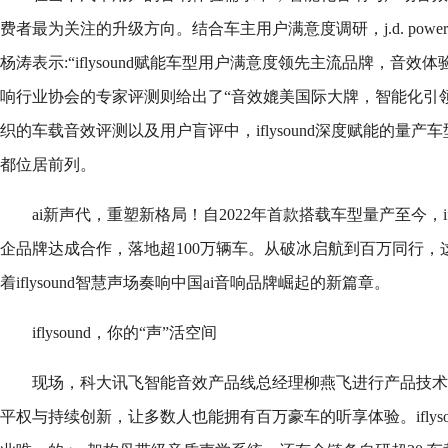
费者最为关注的升级方向。结合车主用户满意度调研，j.d. pow
杨涛表示:“iflysound赋能车型用户满意度领先主流品牌，音
响行业协会的专家评测则给出了“音效媲美国际大牌，智能化引
织的车载音效评测以及用户盲评中，iflysound深度赋能的量
都位居前列。
ai新声代，重塑新格局！自2022年首款搭载车型量产至今，ifl
企品牌达成合作，落地超100万辆车。从破冰启航到百万同行，
着iflysound智慧声场奏响中国ai音响品牌崛起的新篇章。
iflysound，你的“声”活空间
现场，科大讯飞智能音效产品线总经理柳燕飞进行产品技术
平权与持续创新，让多数人也能拥有百万豪车的听享体验。iflys