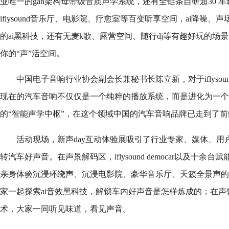
业唯一的gan架构母带级音质声学系统，还有全链条自研超30 
iflysound音乐厅、电影院、疗愈室等百变听享空间，ai降噪
的ai黑科技，还有无麦k歌、露营空间、随行dj等有趣好玩的场景。i
你的“声”活空间。
中国电子音响行业协会副会长兼秘书长陈立新，对于iflyso
现在的汽车音响不仅仅是一个纯粹的播放系统，而是进化为一个
的“智能声学中枢”，在这个领域中国的汽车音响品牌已走到了前
活动现场，新声day互动体验展吸引了行业专家、媒体、用
转汽车好声音。在声景解码区，iflysound democar以及十
亲身体验沉浸环绕声、沉浸电影院、豪华音乐厅、天籁全景声的
家一起探索ai音效黑科技，解锁车内好声音是怎样炼成的；在
术，大家一同听见味道，看见声音。