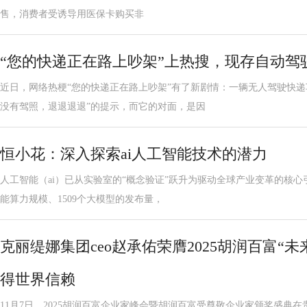
售，消费者受诱导用医保卡购买非
“您的快递正在路上吵架”上热搜，现存自动驾驶
近日，网络热梗“您的快递正在路上吵架”有了新剧情：一辆无人驾驶快递
没有驾照，退退退退”的提示，而它的对面，是因
恒小花：深入探索ai人工智能技术的潜力
人工智能（ai）已从实验室的“概念验证”跃升为驱动全球产业变革的核心引
能算力规模、1509个大模型的发布量，
克丽缇娜集团ceo赵承佑荣膺2025胡润百富“未
得世界信赖
11月7日，2025胡润百富企业家峰会暨胡润百富受尊敬企业家颁奖盛典