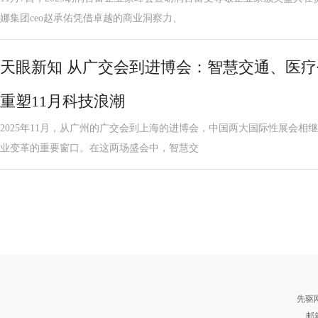
娜集团ceo赵承佑凭借卓越的商业洞察力、
天眼新知 从广交会到进博会：智慧交通、医
重塑11月科技浪潮
2025年11月，从广州的广交会到上海的进博会，中国两大国际性展会相
业变革的重要窗口。在这两场盛会中，智慧交
先驱
邮