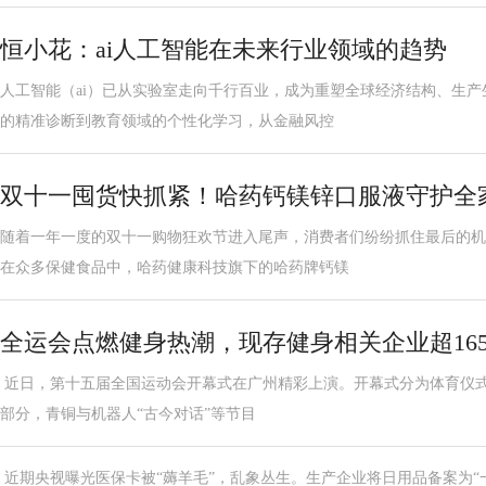
恒小花：ai人工智能在未来行业领域的趋势
人工智能（ai）已从实验室走向千行百业，成为重塑全球经济结构、生
的精准诊断到教育领域的个性化学习，从金融风控
双十一囤货快抓紧！哈药钙镁锌口服液守护全
随着一年一度的双十一购物狂欢节进入尾声，消费者们纷纷抓住最后的机
在众多保健食品中，哈药健康科技旗下的哈药牌钙镁
全运会点燃健身热潮，现存健身相关企业超165
近日，第十五届全国运动会开幕式在广州精彩上演。开幕式分为体育仪
部分，青铜与机器人“古今对话”等节目
近期央视曝光医保卡被“薅羊毛”，乱象丛生。生产企业将日用品备案为“