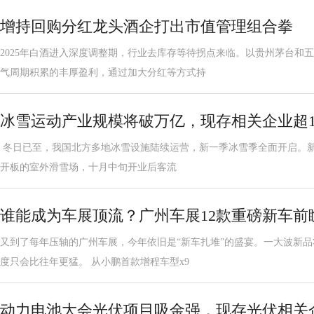
增持回购分红龙头酒企打出市值管理组合拳
2025年白酒进入深度调整期，行业去库存等待拐点来临。以贵州茅台和
气周期积累的丰厚盈利，通过加大分红等方式持
冰雪运动产业规模将破万亿，现存相关企业超1
冬日已至，我国北方多地冰雪设施陆续运营，新一季冰雪季全面开启。
开板的室外滑雪场，十月中旬开业后客流
谁能成为车展顶流？广州车展12款重磅新车前
又到了每年压轴的广州车展，今年依旧是“新车扎堆”的盛宴。一大波新
度只会比往年更猛。 从小鹏首款增程车型x9
动力电池大会光伏项目吸金强，现存光伏相关企业