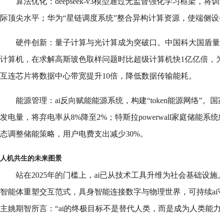
算法优化：deepseek-v3模型通过无监督强化学习框架，
际顶尖水平；华为“星链调度系统”整合异构计算资源，使端侧设备
硬件创新：量子计算与光计算成为突破口。中国科大国盾量
计算机，在求解高斯玻色取样问题时比超级计算机快1亿亿倍，为
互连芯片将数据中心带宽提升10倍，降低数据传输能耗。
能源管理：ai反向赋能能源系统，构建“token能源网络”。
发电量，将弃电率从8%降至2%；特斯拉powerwall家庭储能系
态调整储能策略，用户电费支出减少30%。
人机共生的未来图景
站在2025年的门槛上，ai已从技术工具升维为社会基础设
智能体重塑交互范式，具身智能连接数字与物理世界，可持续a
主姚期智所言：“ai的终极目标不是替代人类，而是成为人类能