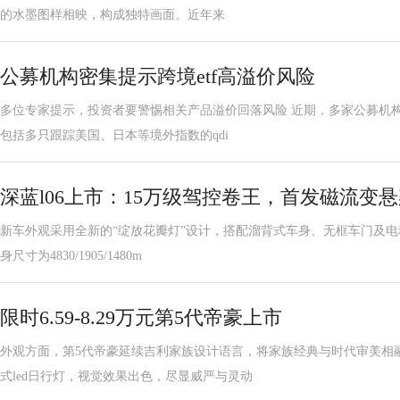
的水墨图样相映，构成独特画面。近年来
公募机构密集提示跨境etf高溢价风险
多位专家提示，投资者要警惕相关产品溢价回落风险 近期，多家公募机构
包括多只跟踪美国、日本等境外指数的qdi
深蓝l06上市：15万级驾控卷王，首发磁流变
新车外观采用全新的“绽放花瓣灯”设计，搭配溜背式车身、无框车门及电动尾
身尺寸为4830/1905/1480m
限时6.59-8.29万元第5代帝豪上市
外观方面，第5代帝豪延续吉利家族设计语言，将家族经典与时代审美相融
式led日行灯，视觉效果出色，尽显威严与灵动