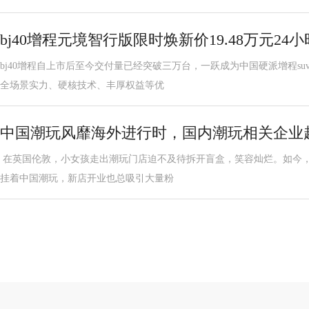
bj40增程元境智行版限时焕新价19.48万元24小
bj40增程自上市后至今交付量已经突破三万台，一跃成为中国硬派增程suv
全场景实力、硬核技术、丰厚权益等优
中国潮玩风靡海外进行时，国内潮玩相关企业超
在英国伦敦，小女孩走出潮玩门店迫不及待拆开盲盒，笑容灿烂。如今
挂着中国潮玩，新店开业也总吸引大量粉