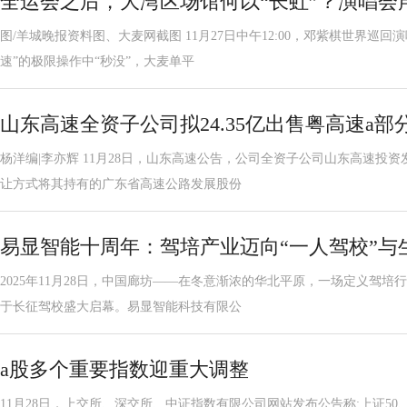
全运会之后，大湾区场馆何以“长虹”？演唱会
图/羊城晚报资料图、大麦网截图 11月27日中午12:00，邓紫棋世界巡
速”的极限操作中“秒没”，大麦单平
山东高速全资子公司拟24.35亿出售粤高速a部
杨洋编|李亦辉 11月28日，山东高速公告，公司全资子公司山东高速投
让方式将其持有的广东省高速公路发展股份
易显智能十周年：驾培产业迈向“一人驾校”与
2025年11月28日，中国廊坊——在冬意渐浓的华北平原，一场定义驾
于长征驾校盛大启幕。易显智能科技有限公
a股多个重要指数迎重大调整
11月28日，上交所、深交所、中证指数有限公司网站发布公告称:上证50、科