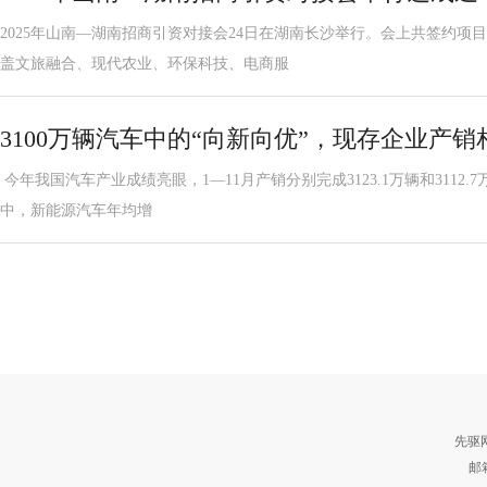
2025年山南—湖南招商引资对接会24日在湖南长沙举行。会上共签约项目
盖文旅融合、现代农业、环保科技、电商服
3100万辆汽车中的“向新向优”，现存企业产销相
今年我国汽车产业成绩亮眼，1—11月产销分别完成3123.1万辆和3112.
中，新能源汽车年均增
先驱
邮