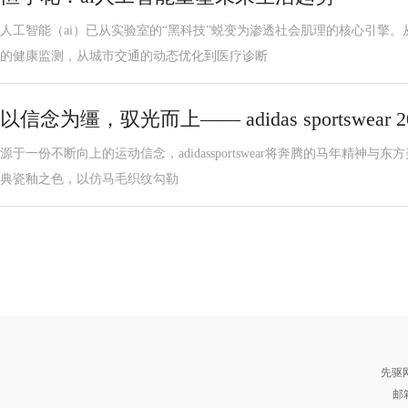
人工智能（ai）已从实验室的“黑科技”蜕变为渗透社会肌理的核心引擎
的健康监测，从城市交通的动态优化到医疗诊断
以信念为缰，驭光而上—— adidas sportswear
源于一份不断向上的运动信念，adidassportswear将奔腾的马年精神
典瓷釉之色，以仿马毛织纹勾勒
先驱
邮