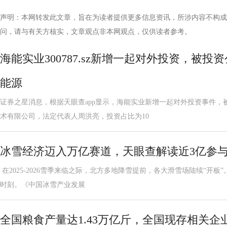
声明：本网转发此文章，旨在为读者提供更多信息资讯，所涉内容不构成
问，请与有关方核实，文章观点非本网观点，仅供读者参考。
海能实业300787.sz新增一起对外投资，被
能源
证券之星消息，根据天眼查app显示，海能实业新增一起对外投资事件，
术有限公司，法定代表人周洪亮，投资占比为10
冰雪经济迈入万亿赛道，天眼查解读近3亿参
在2025-2026雪季来临之际，北方多地降雪提前，各大滑雪场陆续“开
时刻。《中国冰雪产业发展
全国粮食产量达1.43万亿斤，全国现存相关企业