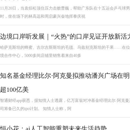
11月20日，当袁烜松顶住压力击败曹巍，帮助广东队在十五运会乒乓球男
时，坐在场下的林高远和周启豪兴奋地挥拳庆祝
边境口岸听发展｜“火热”的口岸见证开放新活
哈萨克斯坦的蜂蜜、吉尔吉斯斯坦的毛毯、乌兹别克斯坦的干果……在位
境合作中心，5000多间店铺里销售着来自40多
知名基金经理比尔·阿克曼拟推动潘兴广场在
超100亿美
智通财经app获悉，据知情人士透露，亿万富翁对冲基金经理比尔·阿克
司筹备已久的ipo计划。 知情人士称，阿
恒小花：ai人工智能重塑未来生活趋势