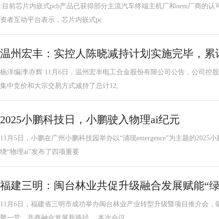
:目前芯片内嵌式pcb产品已获得部分主流汽车终端主机厂和oem厂商的认可
资者互动平台表示，芯片内嵌式pc
温州宏丰：实控人陈晓减持计划实施完毕，累计
杨洋编|李亦辉 11月6日，温州宏丰电工合金股份有限公司公告，公司控
集中竞价和大宗交易方式减持了总计12,
2025小鹏科技日，小鹏驶入物理ai纪元
11月5日，小鹏在广州小鹏科技园举办以“涌现emergence”为主题的20
绕“物理ai”发布了四项重要
福建三明：闽台林业共促升级融合发展赋能“绿
11月6日，福建省三明市成功举办闽台林业产业转型升级暨项目推介会，吸
聚一堂，共商融合发展新路径。 本次会议