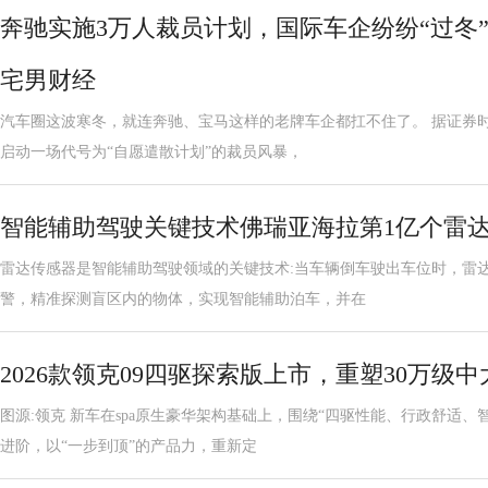
奔驰实施3万人裁员计划，国际车企纷纷“过冬
宅男财经
汽车圈这波寒冬，就连奔驰、宝马这样的老牌车企都扛不住了。 据证券
启动一场代号为“自愿遣散计划”的裁员风暴，
智能辅助驾驶关键技术佛瑞亚海拉第1亿个雷
雷达传感器是智能辅助驾驶领域的关键技术:当车辆倒车驶出车位时，雷
警，精准探测盲区内的物体，实现智能辅助泊车，并在
2026款领克09四驱探索版上市，重塑30万级中
图源:领克 新车在spa原生豪华架构基础上，围绕“四驱性能、行政舒适
进阶，以“一步到顶”的产品力，重新定