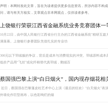
声明：本网转发此文章，旨在为读者提供更多信息资讯，所涉内容不构成
问，请与有关方核实，文章观点非本网观点，仅供读者参考。
上饶银行荣获江西省金融系统业务竞赛团体一
10月22日，由中国人民银行江西省分行主办的江西省金融系统“精研五篇
满落幕。上饶银行参赛团队凭借扎实的专业功
300元以下羽绒服的争议，背后是成本与消费现实的冲突。羽绒原料成本
低价产品用“飞丝”或化纤棉替代真羽绒，鹅绒百
蔡国强巴黎上演“白日烟火”，国内现存烟花相
近日，蔡国强在巴黎蓬皮杜艺术中心上演《最后的狂欢》“白天烟火”表
外墙化作巨型画布，以色彩绚烂的烟