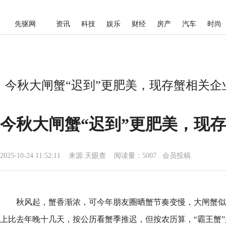
先驱网
资讯
科技
娱乐
财经
房产
汽车
时尚
今秋大闸蟹“迟到”更肥美，现存蟹相关企业超
今秋大闸蟹“迟到”更肥美，现存
2025-10-24 11:52:11
来源:
天眼查
阅读量：5007 会员投稿
秋风起，蟹香渐浓，可今年朋友圈晒蟹节奏变慢，大闸蟹似
上比去年晚十几天，按公历看蟹季推迟，但按农历算，“霸王蟹