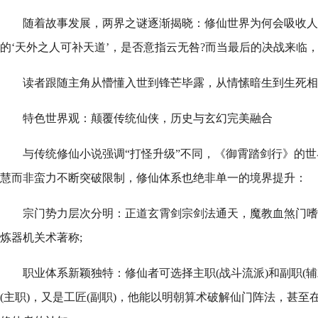
随着故事发展，两界之谜逐渐揭晓：修仙世界为何会吸收人
的‘天外之人可补天道’，是否意指云无咎?而当最后的决战来临
读者跟随主角从懵懂入世到锋芒毕露，从情愫暗生到生死相
特色世界观：颠覆传统仙侠，历史与玄幻完美融合
与传统修仙小说强调“打怪升级”不同，《御霄踏剑行》的
慧而非蛮力不断突破限制，修仙体系也绝非单一的境界提升：
宗门势力层次分明：正道玄霄剑宗剑法通天，魔教血煞门嗜
炼器机关术著称;
职业体系新颖独特：修仙者可选择主职(战斗流派)和副职(
(主职)，又是工匠(副职)，他能以明朝算术破解仙门阵法，甚