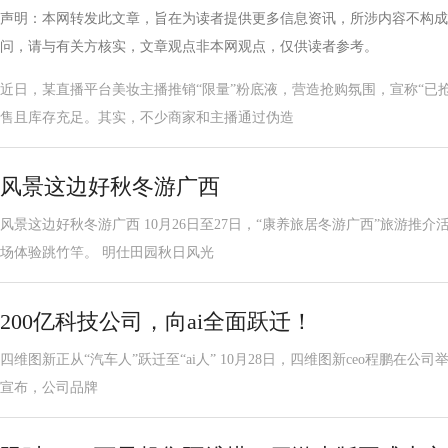
声明：本网转发此文章，旨在为读者提供更多信息资讯，所涉内容不构成
问，请与有关方核实，文章观点非本网观点，仅供读者参考。
近日，某直播平台美妆主播推销“限量”粉底液，营造抢购氛围，宣称“已
售且库存充足。其实，不少商家和主播通过伪造
风景这边好秋冬游广西
风景这边好秋冬游广西 10月26日至27日，“康养旅居冬游广西”旅游推
场体验跳竹竿。 明仕田园秋日风光
200亿科技公司，向ai全面跃迁！
四维图新正从“汽车人”跃迁至“ai人” 10月28日，四维图新ceo程鹏在公司举办的
宣布，公司品牌