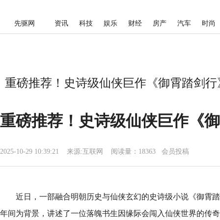
先驱网
资讯
科技
娱乐
财经
房产
汽车
时尚
重磅推荐！史诗级仙侠巨作《御霄踏剑行》
重磅推荐！史诗级仙侠巨作《御
2025-10-29 10:39:21
来源:
互联网
阅读量：18363 会员投稿
近日，一部融合明朝历史与仙侠玄幻的史诗级小说《御霄踏
年间为背景，讲述了一位落魄书生因缘际会闯入仙侠世界的传奇