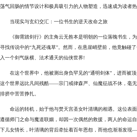
荡气回肠的情节设计和极具吸引力的人物塑造，迅速成为读者热
当现实与玄幻交汇：一位书生的逆天改命之旅
《御霄踏剑行》的主角云无咎本是明朝的一位落魄书生，为
寻找传说中的“九死还魂草”。然而，在悬崖峭壁前，他竟触碰
入一个剑气纵横、法术通天的仙侠世界!
在这个世界中，他被测出身负罕见的“通明剑体”，进而被
这个世界远比凡间残酷——宗门戒律森严、仙魔征战不休，毫无
排挤中苦苦挣扎。
命运的转机，始于他与焚天宫圣女叶清璃的相遇。这位表面
遵循师门之命与魔道联姻，却因一次偶然的救援，两人的命运自
下儿女情长，叶清璃的背后牵扯着百年恩怨，而他也渐渐发现—