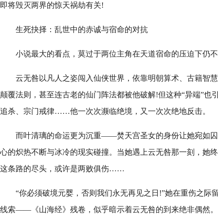
即将毁灭两界的惊天祸劫有关!
生死抉择：乱世中的赤诚与宿命的对抗
小说最大的看点，莫过于两位主角在天道宿命的压迫下仍不
云无咎以凡人之姿闯入仙侠世界，依靠明朝算术、古籍智慧
颠覆法则，甚至连古老的仙门阵法都被他破解!但这种“异端”也
追杀、宗门戒律……他一次次濒临绝境，又一次次绝地反击。
而叶清璃的命运更为沉重——焚天宫圣女的身份让她宛如囚
心的炽热不断与冰冷的现实碰撞。当她遇上云无咎那一刻，她终
这条路的尽头，或许是两败俱伤……
“你必须破境元婴，否则我们永无再见之日!”她在重伤之际
线索——《山海经》残卷，似乎暗示着云无咎的到来绝非偶然。