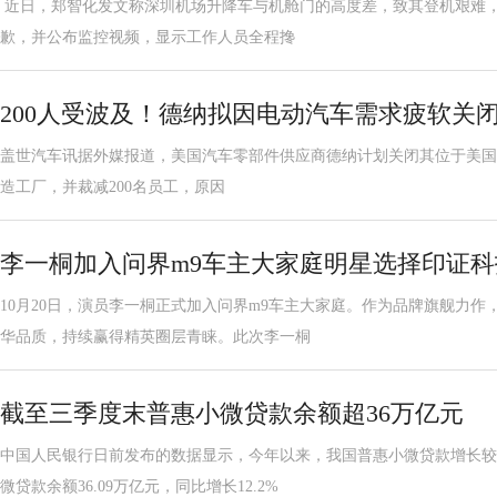
近日，郑智化发文称深圳机场升降车与机舱门的高度差，致其登机艰难
歉，并公布监控视频，显示工作人员全程搀
200人受波及！德纳拟因电动汽车需求疲软关
盖世汽车讯据外媒报道，美国汽车零部件供应商德纳计划关闭其位于美国密歇根州奥
造工厂，并裁减200名员工，原因
李一桐加入问界m9车主大家庭明星选择印证
10月20日，演员李一桐正式加入问界m9车主大家庭。作为品牌旗舰力作
华品质，持续赢得精英圈层青睐。此次李一桐
截至三季度末普惠小微贷款余额超36万亿元
中国人民银行日前发布的数据显示，今年以来，我国普惠小微贷款增长较
微贷款余额36.09万亿元，同比增长12.2%