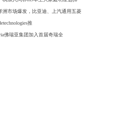
洋洲市场爆发，比亚迪、上汽通用五菱
detechnologies推
orvia佛瑞亚集团加入首届奇瑞全