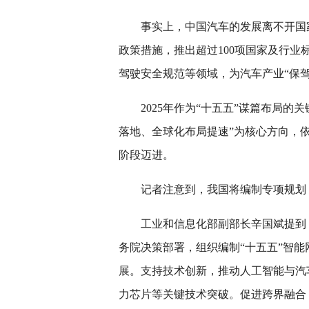
事实上，中国汽车的发展离不开国家
政策措施，推出超过100项国家及行
驾驶安全规范等领域，为汽车产业“保驾
2025年作为“十五五”谋篇布局
落地、全球化布局提速”为核心方向，
阶段迈进。
记者注意到，我国将编制专项规划
工业和信息化部副部长辛国斌提到
务院决策部署，组织编制“十五五”智
展。支持技术创新，推动人工智能与汽
力芯片等关键技术突破。促进跨界融合