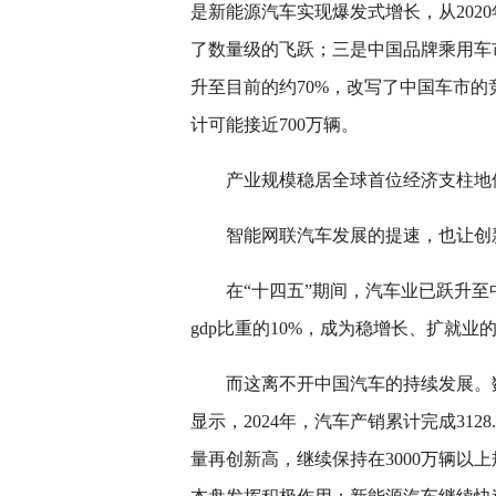
是新能源汽车实现爆发式增长，从2020
了数量级的飞跃；三是中国品牌乘用车市
升至目前的约70%，改写了中国车市
计可能接近700万辆。
产业规模稳居全球首位经济支柱地
智能网联汽车发展的提速，也让创
在“十四五”期间，汽车业已跃升
gdp比重的10%，成为稳增长、扩就业
而这离不开中国汽车的持续发展。
显示，2024年，汽车产销累计完成3128.
量再创新高，继续保持在3000万辆以