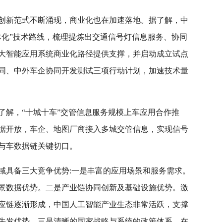
创新范式不断涌现，商业化也在加速落地。据了解，中
体化”技术路线，梳理提炼出交通信号灯信息服务、协同
大智能应用系统商业化路径提供支撑，并启动成立试点
同、中外车企协同开发测试三项行动计划，加速技术量
了解，“十城十车”交管信息服务规模上车应用合作推
控数据开放，车企、地图厂商接入多城交管信息，实现信号
与车数据链关键切口。
域具备三大竞争优势:一是丰富的应用场景和服务需求。
景数据优势。二是产业链协同创新及基础设施优势。激
应链逐渐形成，中国人工智能产业生态非常活跃，支撑
先发优势。三是清晰的国家战略与系统的政策体系。在