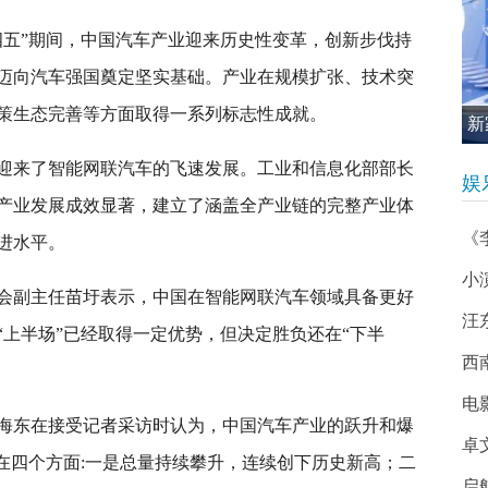
四五”期间，中国汽车产业迎来历史性变革，创新步伐持
迈向汽车强国奠定坚实基础。产业在规模扩张、技术突
策生态完善等方面取得一系列标志性成就。
新
促
迎来了智能网联汽车的飞速发展。工业和信息化部部长
娱
产业发展成效显著，建立了涵盖全产业链的完整产业体
《
进水平。
小
会副主任苗圩表示，中国在智能网联汽车领域具备更好
汪
“上半场”已经取得一定优势，但决定胜负还在“下半
西南
电
海东在接受记者采访时认为，中国汽车产业的跃升和爆
卓
在四个方面:一是总量持续攀升，连续创下历史新高；二
启