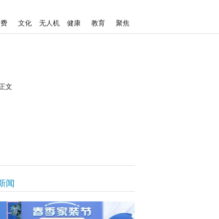
消费
文化
无人机
健康
教育
聚焦
正文
新闻