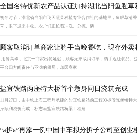
全国名特优新农产品认证加持湖北当阳鱼腥草
初冬时节，湖北省当阳市飞天蔬菜种植专业合作社的基地里，鱼腥草清香扑
草，眼下迎来丰收。农户们正忙着冲洗、分拣、装
顾客取消订单商家让骑手当晚餐吃，现存外卖相关
用餐高峰，北京一商家出餐延迟，顾客无奈取消订单，骑手返还餐品。
平台四方间责任与不满的僵局，却因商家
盐宜铁路两座特大桥首个墩身同日浇筑完成
11月27日，由中铁上海工程局承建的盐宜铁路站前工程03标段陈堡镇特
身顺利浇筑完成，标志着盐宜铁路桥梁工程建
“a拆a”再添一例中国中车拟分拆子公司至创业