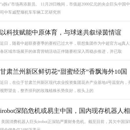
“a拆a”市场再添新员。 11月28日晚间，市值超2000亿元的央企巨头
司中车戚墅堰机车车辆工艺研究所
以科技赋能中原体育，与球迷共叙绿茵情谊
近日，随着中超联赛赛季的赛程已过大半，联想集团作为中超官方ag真
各区域市场展开的体育营销活动正伴随赛程深入而稳步推进，并已取
甘肃兰州新区鲜切花“甜蜜经济”香飘海外10国
近日，在位于甘肃兰州新区现代农业投资集团花卉产业基地4号温室内，
视野望去，整齐排列的玫瑰植株长势良好，枝头上的
irobot深陷危机或易主中国，国内现存机器人相
美国消费机器人巨头irobot正深陷严重财务危机。截至目前，其欠中国深
现金储备仅2480万美元