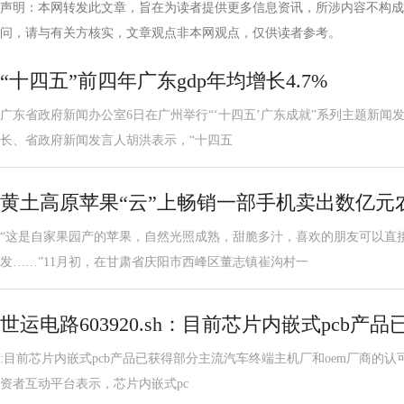
声明：本网转发此文章，旨在为读者提供更多信息资讯，所涉内容不构成
问，请与有关方核实，文章观点非本网观点，仅供读者参考。
“十四五”前四年广东gdp年均增长4.7%
广东省政府新闻办公室6日在广州举行“‘十四五’广东成就”系列主题新闻
长、省政府新闻发言人胡洪表示，“十四五
黄土高原苹果“云”上畅销一部手机卖出数亿元
“这是自家果园产的苹果，自然光照成熟，甜脆多汁，喜欢的朋友可以直
发……”11月初，在甘肃省庆阳市西峰区董志镇崔沟村一
世运电路603920.sh：目前芯片内嵌式pcb
:目前芯片内嵌式pcb产品已获得部分主流汽车终端主机厂和oem厂商的认可
资者互动平台表示，芯片内嵌式pc